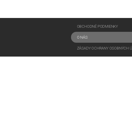
OBCHODNÉ PODMIENKY
O NÁS
ZÁSADY OCHRANY OSOBNÝCH 