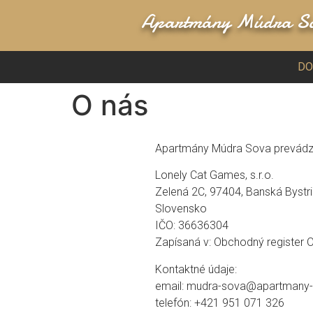
Apartmány Múdra S
D
O nás
Apartmány Múdra Sova prevádzk
Lonely Cat Games, s.r.o.
Zelená 2C, 97404, Banská Bystr
Slovensko
IČO: 36636304
Zapísaná v: Obchodný register O
Kontaktné údaje:
email: mudra-sova@apartmany-b
telefón: +421 951 071 326