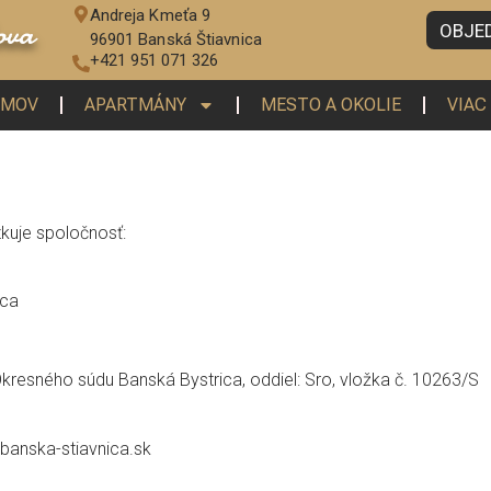
Andreja Kmeťa 9
ova
OBJE
96901 Banská Štiavnica
+421 951 071 326
OMOV
APARTMÁNY
MESTO A OKOLIE
VIAC
uje spoločnosť:
ica
kresného súdu Banská Bystrica, oddiel: Sro, vložka č. 10263/S
anska-stiavnica.sk